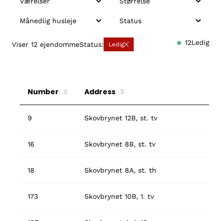
Værelser
Størrelse
Månedlig husleje
Status
12
Ledig
Viser
12
ejendomme
Status:
Ledig
Number
Address
9
Skovbrynet 12B, st. tv
16
Skovbrynet 8B, st. tv
18
Skovbrynet 8A, st. th
173
Skovbrynet 10B, 1. tv