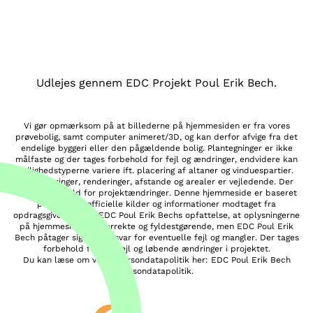
Udlejes gennem EDC Projekt Poul Erik Bech.
Vi gør opmærksom på at billederne på hjemmesiden er fra vores
prøvebolig, samt computer animeret/3D, og kan derfor afvige fra det
endelige byggeri eller den pågældende bolig. Plantegninger er ikke
målfaste og der tages forbehold for fejl og ændringer, endvidere kan
lejlighedstyperne variere ift. placering af altaner og vinduespartier.
Visualiseringer, renderinger, afstande og arealer er vejledende. Der
tages forbehold for projektændringer. Denne hjemmeside er baseret
på data fra officielle kilder og informationer modtaget fra
opdragsgiver. Det er EDC Poul Erik Bechs opfattelse, at oplysningerne
på hjemmesiden er korrekte og fyldestgørende, men EDC Poul Erik
Bech påtager sig ikke ansvar for eventuelle fejl og mangler. Der tages
forbehold for trykfejl og løbende ændringer i projektet.
Du kan læse om vores persondatapolitik her:
EDC Poul Erik Bech
Persondatapolitik.